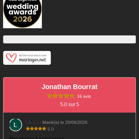
Jonathan Bourrat
16 avis
5.0 sur 5
Laura
· Marié(e) le 20/06/2026
5.0
Des photos à notre image.