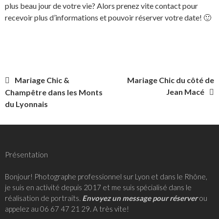
plus beau jour de votre vie? Alors prenez vite contact pour
recevoir plus d’informations et pouvoir réserver votre date! 🙂
Navigation
Mariage Chic &
Mariage Chic du côté de
Jean Macé
Champêtre dans les Monts
de
du Lyonnais
l’article
Présentation
Bonjour! Photographe professionnel sur Lyon et dans le Rhône,
je suis en activité depuis 2017 et me suis spécialisé dans le
réalisation de portraits
.
Envoyez un message pour réserver
ou
appelez au 06 67 47 21 29. A très vite!